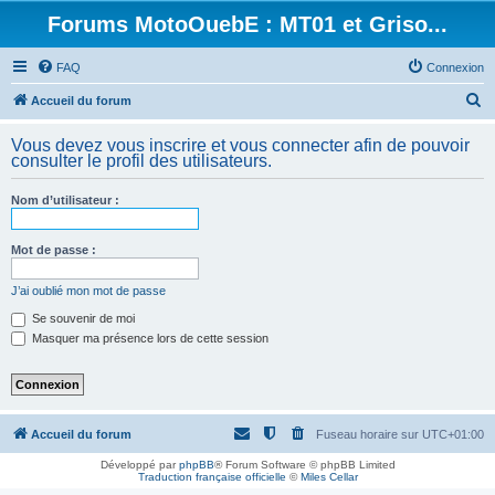
Forums MotoOuebE : MT01 et Griso...
FAQ
Connexion
R
Accueil du forum
e
Vous devez vous inscrire et vous connecter afin de pouvoir
c
consulter le profil des utilisateurs.
h
Nom d’utilisateur :
e
r
Mot de passe :
c
h
J’ai oublié mon mot de passe
e
Se souvenir de moi
Masquer ma présence lors de cette session
r
Accueil du forum
Fuseau horaire sur
UTC+01:00
Développé par
phpBB
® Forum Software © phpBB Limited
Traduction française officielle
©
Miles Cellar