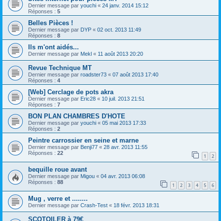
Dernier message par
youchi
«
24 janv. 2014 15:12
Réponses :
5
Belles Pièces !
Dernier message par
DYP
«
02 oct. 2013 11:49
Réponses :
8
Ils m'ont aidés...
Dernier message par
Mekl
«
11 août 2013 20:20
Revue Technique MT
Dernier message par
roadster73
«
07 août 2013 17:40
Réponses :
4
[Web] Cerclage de pots akra
Dernier message par
Eric28
«
10 juil. 2013 21:51
Réponses :
7
BON PLAN CHAMBRES D'HOTE
Dernier message par
youchi
«
05 mai 2013 17:33
Réponses :
2
Peintre carrossier en seine et marne
Dernier message par
Benji77
«
28 avr. 2013 11:55
Réponses :
22
1
2
bequille roue avant
Dernier message par
Migou
«
04 avr. 2013 06:08
Réponses :
88
1
2
3
4
5
6
Mug , verre et ........
Dernier message par
Crash-Test
«
18 févr. 2013 18:31
SCOTOILER à 79€