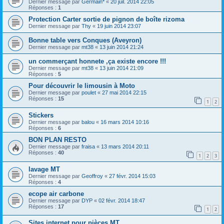
Dernier message par
Germain*
«
20 juil. 2014 22:05
Réponses :
1
Protection Carter sortie de pignon de boîte rizoma
Dernier message par
Thy
«
19 juin 2014 23:07
Bonne table vers Conques (Aveyron)
Dernier message par
mt38
«
13 juin 2014 21:24
un commerçant honnete ,ça existe encore !!!
Dernier message par
mt38
«
13 juin 2014 21:09
Réponses :
5
Pour découvrir le limousin à Moto
Dernier message par
poulet
«
27 mai 2014 22:15
Réponses :
15
1
2
Stickers
Dernier message par
balou
«
16 mars 2014 10:16
Réponses :
6
BON PLAN RESTO
Dernier message par
fraisa
«
13 mars 2014 20:11
Réponses :
40
1
2
3
lavage MT
Dernier message par
Geoffroy
«
27 févr. 2014 15:03
Réponses :
4
ecope air carbone
Dernier message par
DYP
«
02 févr. 2014 18:47
Réponses :
17
1
2
Sites internet pour pièces MT