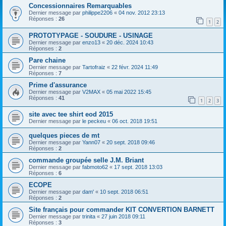
Concessionnaires Remarquables
Dernier message par
philippe2206
«
04 nov. 2012 23:13
Réponses :
26
1
2
PROTOTYPAGE - SOUDURE - USINAGE
Dernier message par
enzo13
«
20 déc. 2024 10:43
Réponses :
2
Pare chaine
Dernier message par
Tartofraiz
«
22 févr. 2024 11:49
Réponses :
7
Prime d'assurance
Dernier message par
V2MAX
«
05 mai 2022 15:45
Réponses :
41
1
2
3
site avec tee shirt eod 2015
Dernier message par
le peckeu
«
06 oct. 2018 19:51
quelques pieces de mt
Dernier message par
Yann07
«
20 sept. 2018 09:46
Réponses :
2
commande groupée selle J.M. Briant
Dernier message par
fabmoto62
«
17 sept. 2018 13:03
Réponses :
6
ECOPE
Dernier message par
dam'
«
10 sept. 2018 06:51
Réponses :
2
Site français pour commander KIT CONVERTION BARNETT
Dernier message par
trinita
«
27 juin 2018 09:11
Réponses :
3