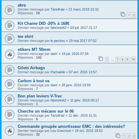
akra
Dernier message par
Tartofraiz
«
21 mars 2018 10:32
Réponses :
18
1
2
Kit Chaine DID -20% à 168€
Dernier message par
fabmoto62
«
03 juil. 2017 21:17
tee shirt
Dernier message par
le peckeu
«
19 mai 2017 07:52
stikers MT 50mm
Dernier message par
dam'
«
19 juil. 2016 07:34
Réponses :
142
1
7
8
9
10
…
Gilets Airbags
Dernier message par
Pachalolo
«
07 avr. 2016 13:57
Carbon à tout va
Dernier message par
dam'
«
28 janv. 2016 19:59
Réponses :
7
Bon plan leviers V-Trec
Dernier message par
fabmoto62
«
11 janv. 2016 00:17
Réponses :
1
Cherche un mécano sur le 06
Dernier message par
Tartofraiz
«
11 déc. 2015 11:31
Réponses :
6
Commande groupée amortisseur EMC : des intéressés?
Dernier message par
Lou Gascoun
«
18 oct. 2015 18:52
Réponses :
32
1
2
3