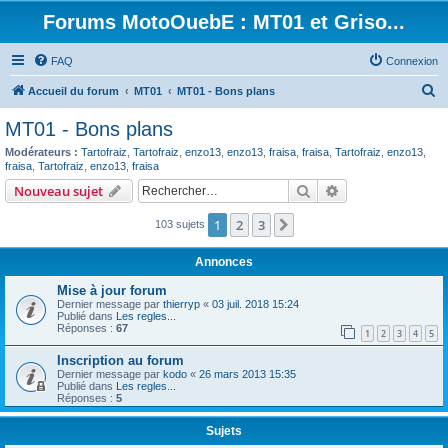
Forums MotoOuebE : MT01 et Griso...
FAQ
Connexion
R
Accueil du forum
MT01
MT01 - Bons plans
e
MT01 - Bons plans
c
Modérateurs :
Tartofraiz
,
Tartofraiz
,
enzo13
,
enzo13
,
fraisa
,
fraisa
,
Tartofraiz
,
enzo13
,
h
fraisa
,
Tartofraiz
,
enzo13
,
fraisa
e
Rechercher
Recherche avanc
Nouveau sujet
r
1
2
3
Suivant
103 sujets
c
h
Annonces
e
Mise à jour forum
Dernier message par
thierryp
«
03 juil. 2018 15:24
r
Publié dans
Les regles...
Réponses :
67
1
2
3
4
5
Inscription au forum
Dernier message par
kodo
«
26 mars 2013 15:35
Publié dans
Les regles...
Réponses :
5
Sujets