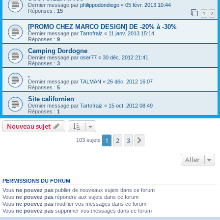
Dernier message par
philippodondiego
«
05 févr. 2013 10:44
Réponses :
15
1
2
[PROMO CHEZ MARCO DESIGN] DE -20% à -30%
Dernier message par
Tartofraiz
«
11 janv. 2013 15:14
Réponses :
9
Camping Dordogne
Dernier message par
oser77
«
30 déc. 2012 21:41
Réponses :
3
,
Dernier message par
TALMAN
«
26 déc. 2012 16:07
Réponses :
5
Site californien
Dernier message par
Tartofraiz
«
15 oct. 2012 08:49
Réponses :
1
Nouveau sujet
1
2
3
Suivant
103 sujets
Aller
PERMISSIONS DU FORUM
Vous
ne pouvez pas
publier de nouveaux sujets dans ce forum
Vous
ne pouvez pas
répondre aux sujets dans ce forum
Vous
ne pouvez pas
modifier vos messages dans ce forum
Vous
ne pouvez pas
supprimer vos messages dans ce forum