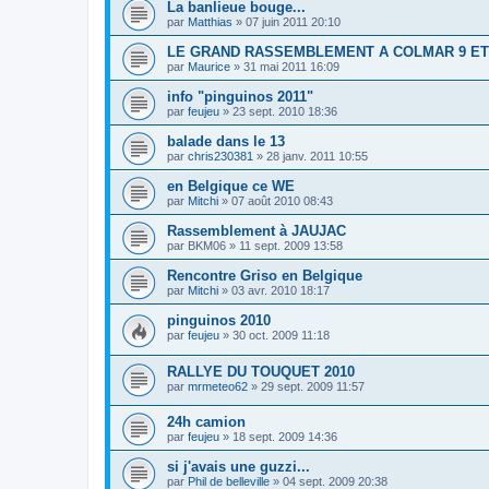
La banlieue bouge...
par
Matthias
» 07 juin 2011 20:10
LE GRAND RASSEMBLEMENT A COLMAR 9 ET 
par
Maurice
» 31 mai 2011 16:09
info "pinguinos 2011"
par
feujeu
» 23 sept. 2010 18:36
balade dans le 13
par
chris230381
» 28 janv. 2011 10:55
en Belgique ce WE
par
Mitchi
» 07 août 2010 08:43
Rassemblement à JAUJAC
par
BKM06
» 11 sept. 2009 13:58
Rencontre Griso en Belgique
par
Mitchi
» 03 avr. 2010 18:17
pinguinos 2010
par
feujeu
» 30 oct. 2009 11:18
RALLYE DU TOUQUET 2010
par
mrmeteo62
» 29 sept. 2009 11:57
24h camion
par
feujeu
» 18 sept. 2009 14:36
si j'avais une guzzi...
par
Phil de belleville
» 04 sept. 2009 20:38