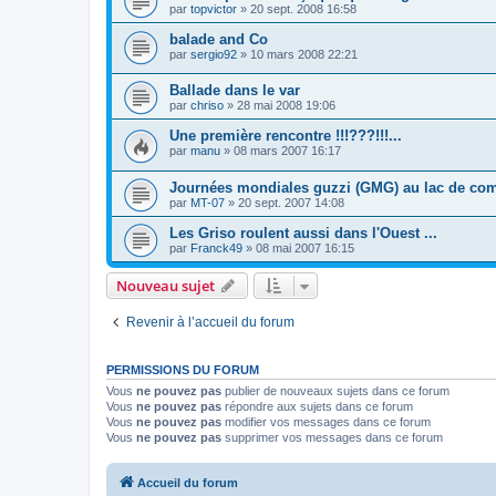
par
topvictor
» 20 sept. 2008 16:58
balade and Co
par
sergio92
» 10 mars 2008 22:21
Ballade dans le var
par
chriso
» 28 mai 2008 19:06
Une première rencontre !!!???!!!...
par
manu
» 08 mars 2007 16:17
Journées mondiales guzzi (GMG) au lac de come
par
MT-07
» 20 sept. 2007 14:08
Les Griso roulent aussi dans l'Ouest ...
par
Franck49
» 08 mai 2007 16:15
Nouveau sujet
Revenir à l’accueil du forum
PERMISSIONS DU FORUM
Vous
ne pouvez pas
publier de nouveaux sujets dans ce forum
Vous
ne pouvez pas
répondre aux sujets dans ce forum
Vous
ne pouvez pas
modifier vos messages dans ce forum
Vous
ne pouvez pas
supprimer vos messages dans ce forum
Accueil du forum