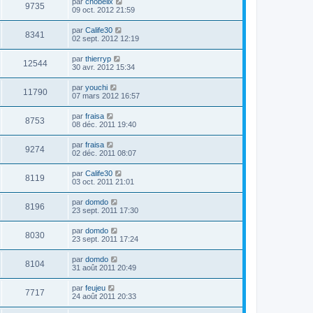
par
chobelix
9735
09 oct. 2012 21:59
par
Calife30
8341
02 sept. 2012 12:19
par
thierryp
12544
30 avr. 2012 15:34
par
youchi
11790
07 mars 2012 16:57
par
fraisa
8753
08 déc. 2011 19:40
par
fraisa
9274
02 déc. 2011 08:07
par
Calife30
8119
03 oct. 2011 21:01
par
domdo
8196
23 sept. 2011 17:30
par
domdo
8030
23 sept. 2011 17:24
par
domdo
8104
31 août 2011 20:49
par
feujeu
7717
24 août 2011 20:33