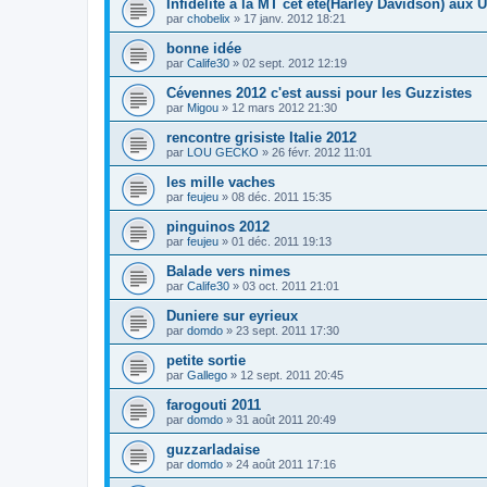
Infidélité à la MT cet été(Harley Davidson) aux 
par
chobelix
» 17 janv. 2012 18:21
bonne idée
par
Calife30
» 02 sept. 2012 12:19
Cévennes 2012 c'est aussi pour les Guzzistes
par
Migou
» 12 mars 2012 21:30
rencontre grisiste Italie 2012
par
LOU GECKO
» 26 févr. 2012 11:01
les mille vaches
par
feujeu
» 08 déc. 2011 15:35
pinguinos 2012
par
feujeu
» 01 déc. 2011 19:13
Balade vers nimes
par
Calife30
» 03 oct. 2011 21:01
Duniere sur eyrieux
par
domdo
» 23 sept. 2011 17:30
petite sortie
par
Gallego
» 12 sept. 2011 20:45
farogouti 2011
par
domdo
» 31 août 2011 20:49
guzzarladaise
par
domdo
» 24 août 2011 17:16