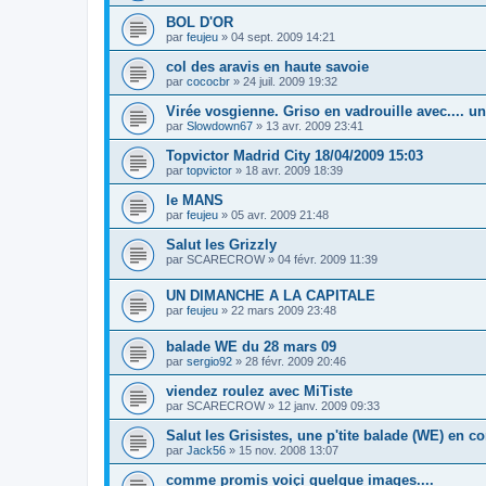
BOL D'OR
par
feujeu
» 04 sept. 2009 14:21
col des aravis en haute savoie
par
cococbr
» 24 juil. 2009 19:32
Virée vosgienne. Griso en vadrouille avec.... u
par
Slowdown67
» 13 avr. 2009 23:41
Topvictor Madrid City 18/04/2009 15:03
par
topvictor
» 18 avr. 2009 18:39
le MANS
par
feujeu
» 05 avr. 2009 21:48
Salut les Grizzly
par
SCARECROW
» 04 févr. 2009 11:39
UN DIMANCHE A LA CAPITALE
par
feujeu
» 22 mars 2009 23:48
balade WE du 28 mars 09
par
sergio92
» 28 févr. 2009 20:46
viendez roulez avec MiTiste
par
SCARECROW
» 12 janv. 2009 09:33
Salut les Grisistes, une p'tite balade (WE) en
par
Jack56
» 15 nov. 2008 13:07
comme promis voiçi quelque images....