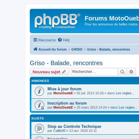
Forums MotoOuebE
Pour les amoureux de belles motos..
Raccourcis
FAQ
Accueil du forum
GRISO
Griso - Balade, rencontres
Griso - Balade, rencontres
Recher
Re
Nouveau sujet
ANNONCES
Mise à jour forum
par
MotoOuebE
» 02 juil. 2013 10:26 » dans
Les regles...
Inscription au forum
par
MotoOuebE
» 25 mars 2013 14:24 » dans
Les regles...
SUJETS
Stop au Controle Technique
par
Calife30
» 13 avr. 2016 22:11