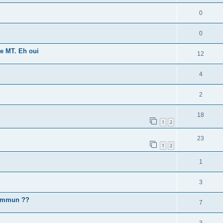
0
0
ne MT. Eh oui
12
4
2
18
1
2
23
1
2
1
3
 commun ??
7
3