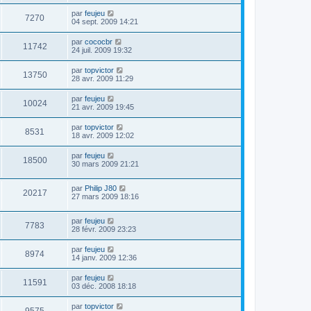
par
feujeu
7270
04 sept. 2009 14:21
par
cococbr
11742
24 juil. 2009 19:32
par
topvictor
13750
28 avr. 2009 11:29
par
feujeu
10024
21 avr. 2009 19:45
par
topvictor
8531
18 avr. 2009 12:02
par
feujeu
18500
30 mars 2009 21:21
par
Philip J80
20217
27 mars 2009 18:16
par
feujeu
7783
28 févr. 2009 23:23
par
feujeu
8974
14 janv. 2009 12:36
par
feujeu
11591
03 déc. 2008 18:18
par
topvictor
9575