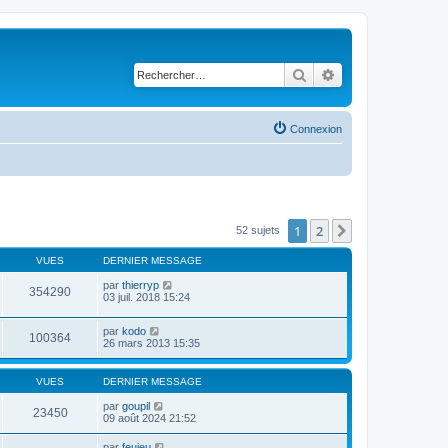
Rechercher
Recherche avancé
Connexion
1
2
Suivant
52 sujets
VUES
DERNIER MESSAGE
par
thierryp
354290
03 juil. 2018 15:24
par
kodo
100364
26 mars 2013 15:35
VUES
DERNIER MESSAGE
par
goupil
23450
09 août 2024 21:52
par
feujeu