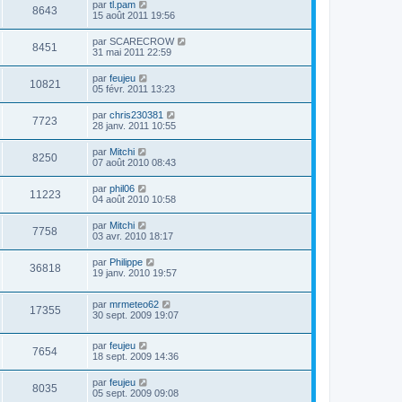
par
tl.pam
8643
15 août 2011 19:56
par
SCARECROW
8451
31 mai 2011 22:59
par
feujeu
10821
05 févr. 2011 13:23
par
chris230381
7723
28 janv. 2011 10:55
par
Mitchi
8250
07 août 2010 08:43
par
phil06
11223
04 août 2010 10:58
par
Mitchi
7758
03 avr. 2010 18:17
par
Philippe
36818
19 janv. 2010 19:57
par
mrmeteo62
17355
30 sept. 2009 19:07
par
feujeu
7654
18 sept. 2009 14:36
par
feujeu
8035
05 sept. 2009 09:08