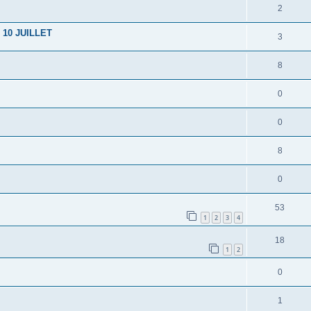
2
10 JUILLET
3
8
0
0
8
0
53
1
2
3
4
18
1
2
0
1