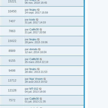
15221
06 nov. 2018 18:45
par
feujeu
10450
24 sept. 2017 15:59
par
kodo
7407
31 juil. 2017 14:03
par
Calife30
7863
21 juil. 2017 20:58
par
feujeu
15022
28 janv. 2015 19:06
par
domdo
8989
12 avr. 2014 16:04
par
Calife30
9155
25 mars 2014 22:19
par
feujeu
9498
28 déc. 2013 21:53
par
Naz Vroom
13712
28 août 2013 20:52
par
MT-012
12128
04 juil. 2013 18:00
par
Calife30
7572
01 juil. 2013 21:35