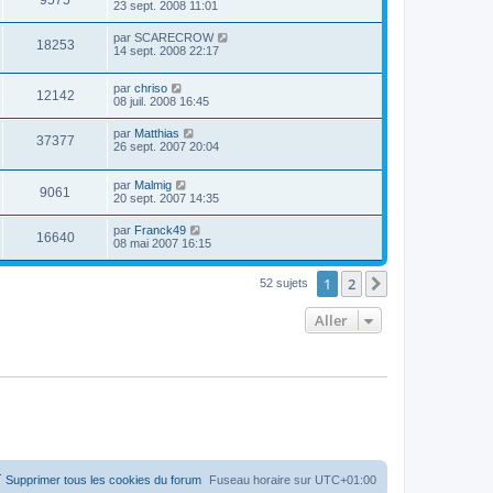
23 sept. 2008 11:01
par
SCARECROW
18253
14 sept. 2008 22:17
par
chriso
12142
08 juil. 2008 16:45
par
Matthias
37377
26 sept. 2007 20:04
par
Malmig
9061
20 sept. 2007 14:35
par
Franck49
16640
08 mai 2007 16:15
1
2
Suivant
52 sujets
Aller
Supprimer tous les cookies du forum
Fuseau horaire sur
UTC+01:00