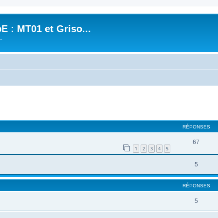
 : MT01 et Griso...
.
cher
cherche avancée
RÉPONSES
67
1
2
3
4
5
5
RÉPONSES
5