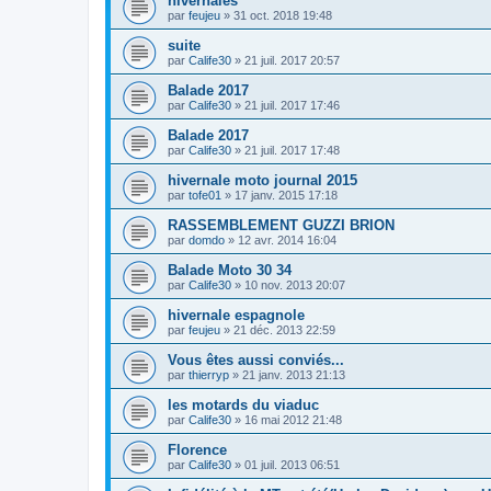
hivernales
par
feujeu
» 31 oct. 2018 19:48
suite
par
Calife30
» 21 juil. 2017 20:57
Balade 2017
par
Calife30
» 21 juil. 2017 17:46
Balade 2017
par
Calife30
» 21 juil. 2017 17:48
hivernale moto journal 2015
par
tofe01
» 17 janv. 2015 17:18
RASSEMBLEMENT GUZZI BRION
par
domdo
» 12 avr. 2014 16:04
Balade Moto 30 34
par
Calife30
» 10 nov. 2013 20:07
hivernale espagnole
par
feujeu
» 21 déc. 2013 22:59
Vous êtes aussi conviés...
par
thierryp
» 21 janv. 2013 21:13
les motards du viaduc
par
Calife30
» 16 mai 2012 21:48
Florence
par
Calife30
» 01 juil. 2013 06:51