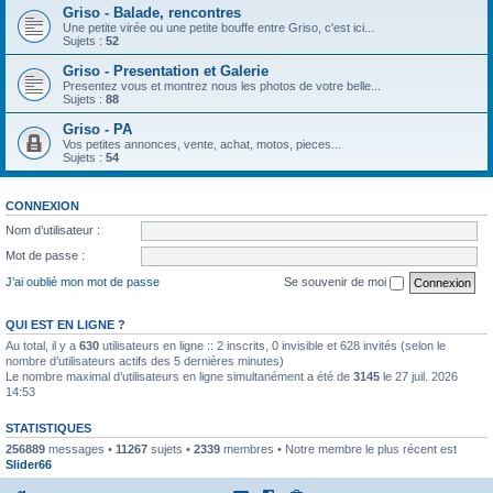
Griso - Balade, rencontres
Une petite virée ou une petite bouffe entre Griso, c'est ici...
Sujets :
52
Griso - Presentation et Galerie
Presentez vous et montrez nous les photos de votre belle...
Sujets :
88
Griso - PA
Vos petites annonces, vente, achat, motos, pieces...
Sujets :
54
CONNEXION
Nom d’utilisateur :
Mot de passe :
J’ai oublié mon mot de passe
Se souvenir de moi
QUI EST EN LIGNE ?
Au total, il y a
630
utilisateurs en ligne :: 2 inscrits, 0 invisible et 628 invités (selon le
nombre d’utilisateurs actifs des 5 dernières minutes)
Le nombre maximal d’utilisateurs en ligne simultanément a été de
3145
le 27 juil. 2026
14:53
STATISTIQUES
256889
messages •
11267
sujets •
2339
membres • Notre membre le plus récent est
Slider66