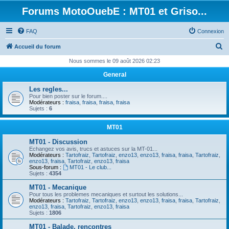
Forums MotoOuebE : MT01 et Griso...
FAQ
Connexion
R
Accueil du forum
e
Nous sommes le 09 août 2026 02:23
c
General
h
Les regles...
e
Pour bien poster sur le forum....
Modérateurs :
fraisa
,
fraisa
,
fraisa
,
fraisa
r
Sujets :
6
c
MT01
h
MT01 - Discussion
e
Echangez vos avis, trucs et astuces sur la MT-01...
Modérateurs :
Tartofraiz
,
Tartofraiz
,
enzo13
,
enzo13
,
fraisa
,
fraisa
,
Tartofraiz
,
r
enzo13
,
fraisa
,
Tartofraiz
,
enzo13
,
fraisa
Sous-forum :
MT01 - Le club...
Sujets :
4354
MT01 - Mecanique
Pour tous les problemes mecaniques et surtout les solutions...
Modérateurs :
Tartofraiz
,
Tartofraiz
,
enzo13
,
enzo13
,
fraisa
,
fraisa
,
Tartofraiz
,
enzo13
,
fraisa
,
Tartofraiz
,
enzo13
,
fraisa
Sujets :
1806
MT01 - Balade, rencontres