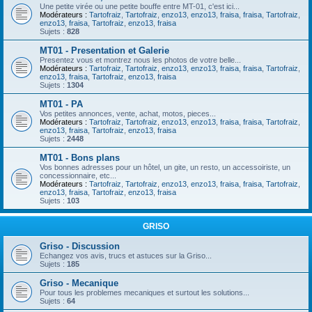
Une petite virée ou une petite bouffe entre MT-01, c'est ici...
Modérateurs :
Tartofraiz
,
Tartofraiz
,
enzo13
,
enzo13
,
fraisa
,
fraisa
,
Tartofraiz
,
enzo13
,
fraisa
,
Tartofraiz
,
enzo13
,
fraisa
Sujets :
828
MT01 - Presentation et Galerie
Presentez vous et montrez nous les photos de votre belle...
Modérateurs :
Tartofraiz
,
Tartofraiz
,
enzo13
,
enzo13
,
fraisa
,
fraisa
,
Tartofraiz
,
enzo13
,
fraisa
,
Tartofraiz
,
enzo13
,
fraisa
Sujets :
1304
MT01 - PA
Vos petites annonces, vente, achat, motos, pieces...
Modérateurs :
Tartofraiz
,
Tartofraiz
,
enzo13
,
enzo13
,
fraisa
,
fraisa
,
Tartofraiz
,
enzo13
,
fraisa
,
Tartofraiz
,
enzo13
,
fraisa
Sujets :
2448
MT01 - Bons plans
Vos bonnes adresses pour un hôtel, un gite, un resto, un accessoiriste, un
concessionnaire, etc...
Modérateurs :
Tartofraiz
,
Tartofraiz
,
enzo13
,
enzo13
,
fraisa
,
fraisa
,
Tartofraiz
,
enzo13
,
fraisa
,
Tartofraiz
,
enzo13
,
fraisa
Sujets :
103
GRISO
Griso - Discussion
Echangez vos avis, trucs et astuces sur la Griso...
Sujets :
185
Griso - Mecanique
Pour tous les problemes mecaniques et surtout les solutions...
Sujets :
64